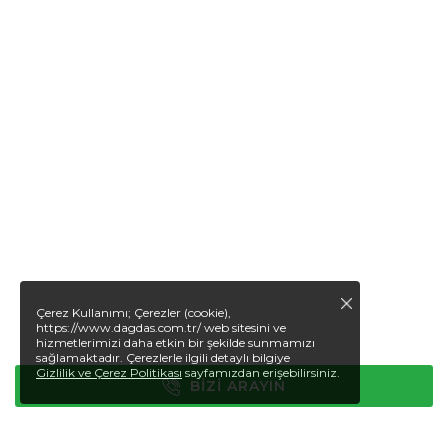
Çerez Kullanımı; Çerezler (cookie),
https://www.dagdas.com.tr/ web sitesini ve
hizmetlerimizi daha etkin bir şekilde sunmamızı
sağlamaktadır. Çerezlerle ilgili detaylı bilgiye
Gizlilik ve Çerez Politikası
sayfamızdan erişebilirsiniz.
BIZI ARAYIN
Anasayfa