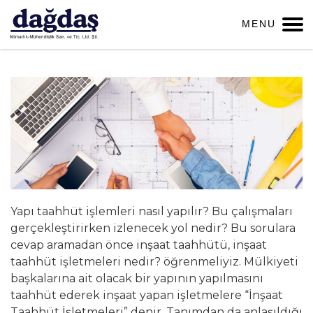
M
E
N
U
TAAHHÜT
Yapı taahhüt işlemleri nasıl yapılır? Bu çalışmaları
gerçekleştirirken izlenecek yol nedir? Bu sorulara
cevap aramadan önce inşaat taahhütü, inşaat
taahhüt işletmeleri nedir? öğrenmeliyiz. Mülkiyeti
başkalarına ait olacak bir yapının yapılmasını
taahhüt ederek inşaat yapan işletmelere “İnşaat
Taahhüt İşletmeleri” denir. Tanımdan da anlaşıldığı