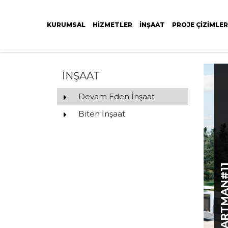
KURUMSAL
HIZMETLER
İNŞAAT
PROJE ÇIZIMLER
DEVAM EDEN İNŞAAT
İNŞAAT
Devam Eden İnşaat
Biten İnşaat
APARTMAN