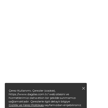
Çerez Kullanımı; Çerezler (cookie),
https://www.dagdas.com.tr/ web sitesini ve
hizmetlerimizi daha etkin bir şekilde sunmamızı
sağlamaktadır. Çerezlerle ilgili detaylı bilgiye
Gizlilik ve Çerez Politikası
sayfamızdan erişebilirsiniz.