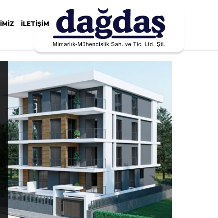
IMIZ
İLETIŞIM
#11